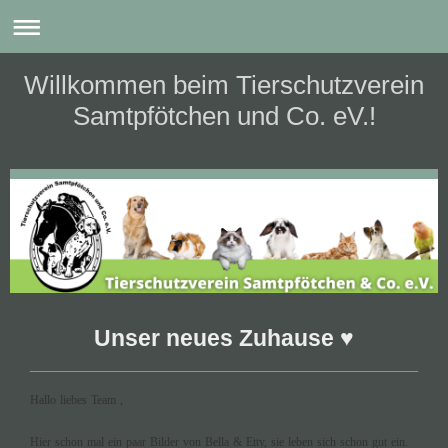
Willkommen beim Tierschutzverein
Samtpfötchen und Co. eV.!
Unser neues Zuhause ♥
Hallo liebes Team ,
Hier schon mal ein paar Bilder von Bella & Etty, sie leben sich schon gut ein.