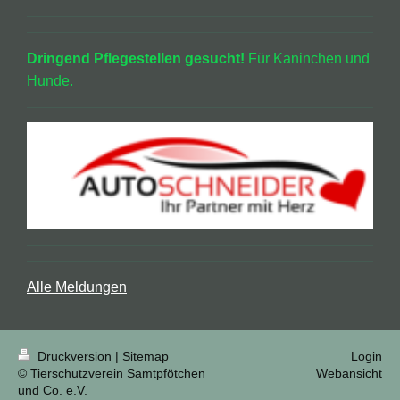
Dringend Pflegestellen gesucht!
Für Kaninchen und
Hunde.
Alle Meldungen
Druckversion
|
Sitemap
Login
© Tierschutzverein Samtpfötchen
Webansicht
und Co. e.V.