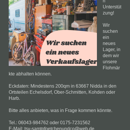
n
Unterstüt
zung!
Wir
suchen
ein
neues
Lager, in
dem wir
unsere
Flohmär
kte abhalten können.
Eckdaten: Mindestens 200qm in 63667 Nidda in den
Ortsteilen Echelsdorf, Ober-Schmitten, Kohden oder
Harb.
Bitte alles anbieten, was in Frage kommen könnte.
Tel.: 06043-984762 oder 0175-7231562
E-Mail: tsv-samtpfoetchenundco@web.de